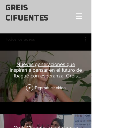
GREIS
CIFUENTES
Todos los videos
Nuevas generaciones que
inspiran a pensar en el futuro de
Ibagué con esperanza: Greis
Cifuentes
Reproducir video
Greis Cifuentes revela lo que